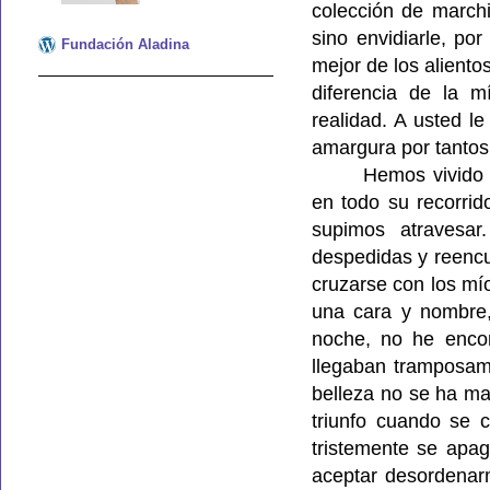
colección de march
sino envidiarle, po
Fundación Aladina
mejor de los aliento
diferencia de la m
realidad. A usted l
amargura por tantos
Hemos vivido 
en todo su recorrid
supimos atravesa
despedidas y reencu
cruzarse con los mí
una cara y nombre,
noche, no he enco
llegaban tramposam
belleza no se ha ma
triunfo cuando se 
tristemente se apa
aceptar desordenarm