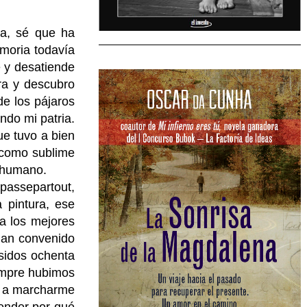
za, sé que ha
moria todavía
e y desatiende
rra y descubro
de los pájaros
ndo mi patria.
ue tuvo a bien
 como sublime
r humano.
passepartout,
 pintura, ese
 a los mejores
han convenido
sidos ochenta
iempre hubimos
a a marcharme