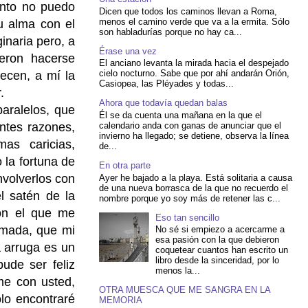
ento no puedo
Dicen que todos los caminos llevan a Roma,
menos el camino verde que va a la ermita. Sólo
u alma con el
son habladurías porque no hay ca...
inaria pero, a
Érase una vez
ieron hacerse
El anciano levanta la mirada hacia el despejado
cielo nocturno. Sabe que por ahí andarán Orión,
ecen, a mí la
Casiopea, las Pléyades y todas...
.
Ahora que todavía quedan balas
aralelos, que
Él se da cuenta una mañana en la que el
calendario anda con ganas de anunciar que el
ntes razones,
invierno ha llegado; se detiene, observa la línea
as caricias,
de...
 la fortuna de
En otra parte
nvolverlos con
Ayer he bajado a la playa. Está solitaria a causa
de una nueva borrasca de la que no recuerdo el
l satén de la
nombre porque yo soy más de retener las c...
on el que me
Eso tan sencillo
amada, que mi
No sé si empiezo a acercarme a
esa pasión con la que debieron
 arruga es un
coquetear cuantos han escrito un
libro desde la sinceridad, por lo
ude ser feliz
menos la...
me con usted,
OTRA MUESCA QUE ME SANGRA EN LA
lo encontraré
MEMORIA