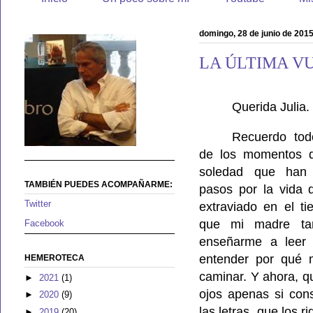
domingo, 28 de junio de 201
LA ÚLTIMA V
Querida Julia.
Recuerdo to
de los momentos 
soledad que han 
TAMBIÉN PUEDES ACOMPAÑARME:
pasos por la vida 
Twitter
extraviado en el ti
que mi madre tan
Facebook
enseñarme a leer 
entender por qué 
HEMEROTECA
caminar. Y ahora, q
►
2021
(1)
ojos apenas si cons
►
2020
(9)
las letras, que los r
►
2019
(20)