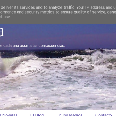
deliver its services and to analyze traffic. Your IP address and 
formance and security metrics to ensure quality of service, gen
abuse.
a
Que cada uno asuma las consecuencias.
s Novelas
El Blog
En los Medios
Contacto