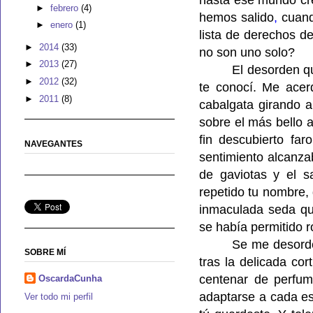
hasta ese mundo cr
►
febrero
(4)
hemos salido
,
cuand
►
enero
(1)
lista de derechos d
►
2014
(33)
no son uno solo?
►
2013
(27)
El desorden q
►
2012
(32)
te conocí. Me acerq
►
2011
(8)
cabalgata girando a
sobre el más bello a
fin descubierto fa
NAVEGANTES
sentimiento alcanza
de gaviotas y el s
repetido tu nombre,
inmaculada seda qu
se había permitido 
Se me desorde
SOBRE MÍ
tras la delicada co
centenar de perfum
OscardaCunha
adaptarse a cada es
Ver todo mi perfil