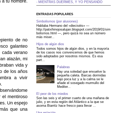
s a tu nombre.
- MIENTRAS DUERMES, Y YO PENSANDO
ENTRADAS POPULARES
Simbolismos (por alusiones)
Hablaba Hermano del «dieciséis» —
http://patxihinojosalujan.blogspot.com/2019/01/sim
bolismos.html —, pero quizá no sea un número
más miser...
epiento de no
Hijos de algún dios
esco galanteo
Todos somos hijos de algún dios, y en la mayoría
e cada verano
de los casos nos convencemos de que hemos
sido adoptados por nosotros mismos. Es esa
ran alazán, mi
part...
braban vida y
Palabras
o de los años
Hay una soledad que envuelve la
pequeña caleta. Barcas dormidas
mbra a vivir
bajo poca luz y a la calma se le
añade el sosegado murmullo del
.
Mediter...
 observándome
El peor de los miedos
r el mentiroso
Son las seis y el primer cuarto de una mañana de
julio, y en esta región del Atlántico a la que se
res. Un espejo
asoma Biarritz hace fresco para llevar ...
 más que una
Una estación