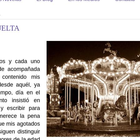
5
UELTA
dos y cada uno
de acompañada
contenido mis
desde aquél, ya
empo, día en el
to insistió en
y escribir para
merece la pena
ue mis agotados
iguen distinguir
igores de la edad