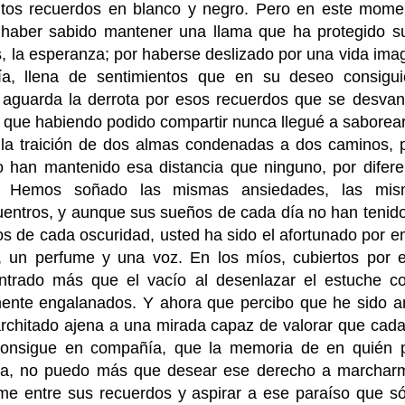
itos recuerdos en blanco y negro. Pero en este mom
r haber sabido mantener una llama que ha protegido s
s, la esperanza; por haberse deslizado por una vida imag
ía, llena de sentimientos que en su deseo consigu
e aguarda la derrota por esos recuerdos que se desvan
 que habiendo podido compartir nunca llegué a saborear
la traición de dos almas condenadas a dos caminos, p
o han mantenido esa distancia que ninguno, por difere
r. Hemos soñado las mismas ansiedades, las mism
entros, y aunque sus sueños de cada día no han tenido
os de cada oscuridad, usted ha sido el afortunado por e
 un perfume y una voz. En los míos, cubiertos por e
ntrado más que el vacío al desenlazar el estuche c
ente engalanados. Y ahora que percibo que he sido 
rchitado ajena a una mirada capaz de valorar que cada
consigue en compañía, que la memoria de en quién p
ga, no puedo más que desear ese derecho a marchar
e entre sus recuerdos y aspirar a ese paraíso que só