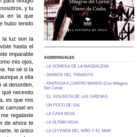
n para refugio
nosotros, y tu
lta en la que
e hubo tenido
la luz son la
iste hasta el
ste imparable
AUDIOVISUALES
como mis ojos,
- LA SONRISA DE LA MAGDALENA
a. No sé si la
- DIARIOS DEL TRANSITO
 aunque a ella
- FANTASIA A CUATRO MANOS (Con Milagros
o al desorden,
Del Corral)
 qué necesito
- EL VIOLINSTA DE LAS SIRENAS
ra, es que mis
- UN POCO DE SAL
te carrusel en
- LA CASA ROJA
 me regalaste
- LA ÚLTIMA HOJA
ir de ahora te
harte, lo único
- LA LEYENDA DEL NIÑO Y EL MAR