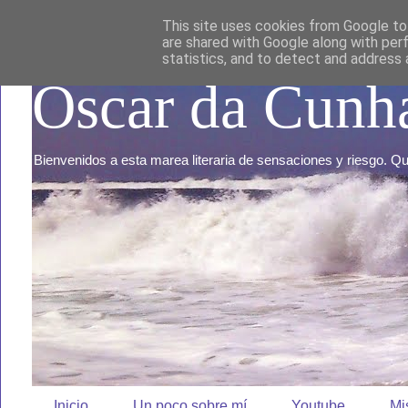
This site uses cookies from Google to 
are shared with Google along with per
statistics, and to detect and address 
Oscar da Cunh
Bienvenidos a esta marea literaria de sensaciones y riesgo. 
Inicio
Un poco sobre mí
Youtube
Mi