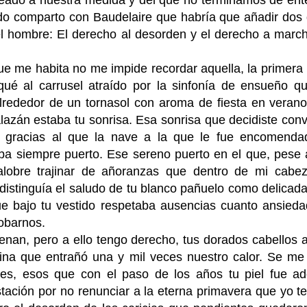
eado a nuestra medida y del que no terminamos de ent
o comparto con Baudelaire
que habría que añadir dos 
el hombre: El derecho al desorden y el derecho a marc
ue me habita no me impide recordar aquella, la primera
ué al carrusel atraído por la sinfonía de ensueño qu
lrededor de un tornasol con aroma de fiesta en verano
lazán estaba tu sonrisa. Esa sonrisa que decidiste conve
ro gracias al que la nave a la que le fue encomend
ba siempre puerto. Ese sereno puerto en el que, pese 
alobre trajinar de añoranzas que dentro de mi cabez
 distinguía el saludo de tu blanco pañuelo como delicad
e bajo tu vestido respetaba ausencias cuanto ansieda
robarnos.
nan, pero a ello tengo derecho, tus dorados cabellos a
rtina que entrañó una y mil veces nuestro calor. Se m
es, esos que con el paso de los años tu piel fue a
tación por no renunciar a la eterna primavera que yo t