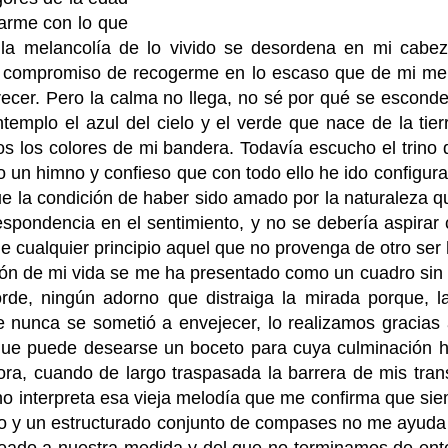
arme con lo que
 la melancolía de lo vivido se desordena en mi cabe
le compromiso de recogerme en lo escaso que de mi me
ecer.
Pero la calma no llega, no sé por qué se escond
templo el azul del cielo y el verde que nace de la tie
os los colores de mi bandera. Todavía escucho el trino 
 un himno y confieso que con todo ello he ido configura
e la condición de haber sido amado por la naturaleza q
spondencia en el sentimiento, y no se debería aspirar
de cualquier principio aquel que no provenga de otro se
ión de mi vida se me ha presentado como un cuadro sin 
de, ningún adorno que distraiga la mirada porque, la
e nunca se sometió a envejecer, lo realizamos gracias
 que puede desearse un boceto para cuya culminación 
ra, cuando de largo traspasada la barrera de mis tran
no interpreta esa vieja melodía que me confirma que s
o y un estructurado conjunto de compases no me ayud