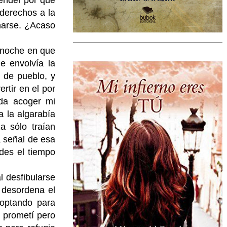
ender por qué
derechos a la
harse. ¿Acaso
 noche en que
e envolvía la
 de pueblo, y
rtir en el por
ada acoger mi
a la algarabía
a sólo traían
a señal de esa
des el tiempo
l desfibularse
e desordena el
doptando para
e prometí pero