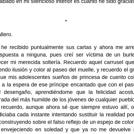
bado en mi silencioso interior es cuanto he sido gracia
*
llero.
he recibido puntualmente sus cartas y ahora me arr
spuesta a ninguna, pues creí ser víctima de un burl
cer mi merecida soltería. Recuerdo aquel carrusel qu
endo ilusión y color al paseo del muelle, y recuerdo el g
 que mis adolescentes sueños de princesa de cuento co
 a la espera de ese príncipe encantado que con el pas
l desengaño, aprendiéndome que la felicidad acostu
rada del más humilde de los jóvenes de cualquier pueblo
 recuerdo, aunque ahora sé que siempre estuvo allí,
ciaba cada instante intentando sustituir la realidad po
construyendo sobre el falso reflejo de un espejo de colo
o envejeciendo en soledad y que ya no me devuelve