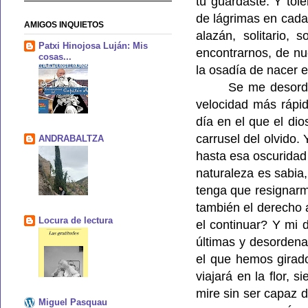
tú guardaste. Y tol
de lágrimas en cada 
AMIGOS INQUIETOS
alazán, solitario,
Patxi Hinojosa Luján: Mis
encontrarnos, de n
cosas...
la osadía de nacer e
Se me desorde
velocidad más rápid
día en el que el di
carrusel del olvido
ANDRABALTZA
hasta esa oscuridad 
naturaleza es sabia,
tenga que resignarm
también el derecho 
Locura de lectura
el continuar? Y mi 
últimas y desordenad
el que hemos girado
viajará en la flor, 
mire sin ser capaz de
Miguel Pasquau