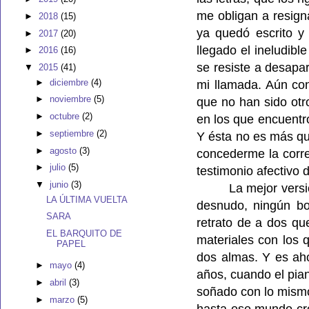
me obligan a resign
►
2018
(15)
ya quedó escrito y
►
2017
(20)
llegado el ineludib
►
2016
(16)
se resiste a desapar
▼
2015
(41)
►
diciembre
(4)
mi llamada. Aún con
►
noviembre
(5)
que no han sido otr
►
octubre
(2)
en los que encuentro
►
septiembre
(2)
Y ésta no es más qu
►
agosto
(3)
concederme la corre
►
julio
(5)
testimonio afectivo 
▼
junio
(3)
La mejor vers
LA ÚLTIMA VUELTA
desnudo, ningún bor
SARA
retrato de a dos qu
EL BARQUITO DE
materiales con los
PAPEL
dos almas. Y es aho
►
mayo
(4)
años, cuando el pia
►
abril
(3)
soñado con lo mism
►
marzo
(5)