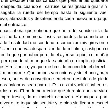
ero el desorden de las caricias que pendientes quedaro
despedida, cuando el carrusel se resignaba a girar sin 
 sosegaba la rueda del tiempo hasta la siguiente vue
uevo, abrazados y desatendiendo cada nueva arruga qu
n el entreacto.
nan, ahora que entiendo que ni la del sonido ni la de 
a sino la de memoria, esos recuerdos de cuando estuv
os de la soledad me condenó a comenzar mis giros en e
. Y siento que vas despareciendo de mi alma, castigada 
en la que por haber perdido el ayer se repudia el mañan
 pero puedo afirmar que la sabiduría no implica justicia
e. Y reivindico, ya que me ha sido concedido el derech
a marcharme. Que ambos van unidos y sin el uno ¿para
deseo, antes de convertirme en eterna estatua de pied
as palabras sean para ti. Esta es mi vuelta final en es
 los dos. El perfume y color que durante nuestra vida
siempre fresca, de mi marchito corazón. Y aunque a part
 verte, te toque sin sentirte y te oiga sin llegar a escuc