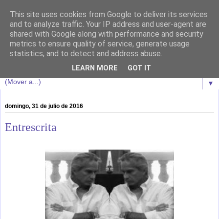
This site uses cookies from Google to deliver its services
Oscar da Cunha
and to analyze traffic. Your IP address and user-agent are
shared with Google along with performance and security
metrics to ensure quality of service, generate usage
Bienvenidos a esta marea literaria de sensaciones y riesgo.
statistics, and to detect and address abuse.
Que cada uno asuma las consecuencias.
LEARN MORE
GOT IT
▼
domingo, 31 de julio de 2016
Entrescrita