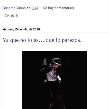
OscardaCunha
en
9:44
No hay comentarios:
Compartir
viernes, 15 de julio de 2016
Ya que no lo es… que lo parezca.