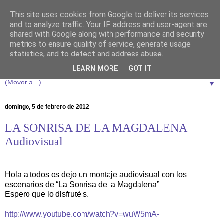
This site uses cookies from Google to deliver its services
Oscar da Cunha
and to analyze traffic. Your IP address and user-agent are
shared with Google along with performance and security
metrics to ensure quality of service, generate usage
Bienvenidos a esta marea literaria de sensaciones y riesgo.
statistics, and to detect and address abuse.
Que cada uno asuma las consecuencias.
LEARN MORE
GOT IT
▼
domingo, 5 de febrero de 2012
LA SONRISA DE LA MAGDALENA
Audiovisual
Hola a todos os dejo un montaje audiovisual con los
escenarios de “La Sonrisa de la Magdalena”
Espero que lo disfrutéis.
http://www.youtube.com/watch?v=wuW5mA-