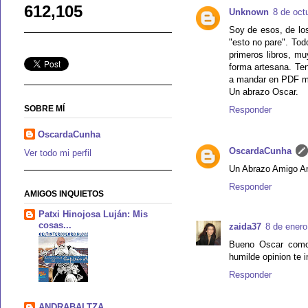
612,105
Unknown
8 de oct
Soy de esos, de los 
"esto no pare". To
primeros libros, mu
forma artesana. Ten
a mandar en PDF mi 
Un abrazo Oscar.
SOBRE MÍ
Responder
OscardaCunha
OscardaCunha
Ver todo mi perfil
Un Abrazo Amigo An
Responder
AMIGOS INQUIETOS
Patxi Hinojosa Luján: Mis
cosas...
zaida37
8 de enero
Bueno Oscar como 
humilde opinion te i
Responder
ANDRABALTZA