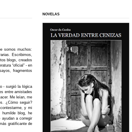
NOVELAS
que somos muchos:
arias. Escribimos,
tos blogs, creados
atura “oficial” - en
nsayos, fragmentos
 - surgió la lógica
res entre amistades
lacer. Me leían, me
los. ¿Cómo seguir?
 contestarme, y mi
i humilde blog, he
 ayudan a corregir
más gratificante de