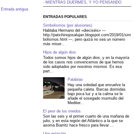
- MIENTRAS DUERMES, Y YO PENSANDO
Entrada antigua
ENTRADAS POPULARES
Simbolismos (por alusiones)
Hablaba Hermano del «dieciséis» —
http://patxihinojosalujan.blogspot.com/2019/01/sim
bolismos.html —, pero quizá no sea un número
más miser...
Hijos de algún dios
Todos somos hijos de algún dios, y en la mayoría
de los casos nos convencemos de que hemos
sido adoptados por nosotros mismos. Es esa
part...
Palabras
Hay una soledad que envuelve la
pequeña caleta. Barcas dormidas
bajo poca luz y a la calma se le
añade el sosegado murmullo del
Mediter...
El peor de los miedos
Son las seis y el primer cuarto de una mañana de
julio, y en esta región del Atlántico a la que se
asoma Biarritz hace fresco para llevar ...
Una estación