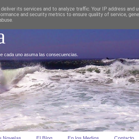
deliver its services and to analyze traffic. Your IP address and 
formance and security metrics to ensure quality of service, gen
abuse.
a
Que cada uno asuma las consecuencias.
s Novelas
El Blog
En los Medios
Contacto