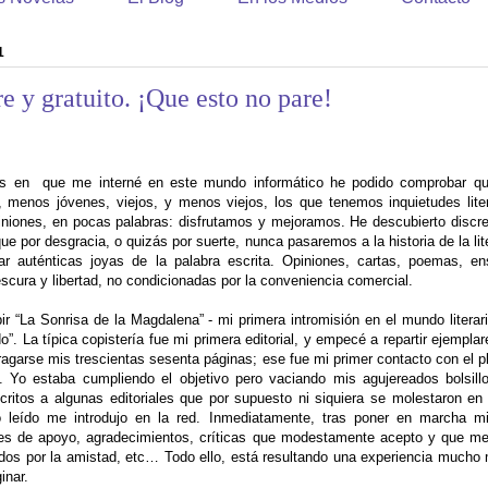
1
e y gratuito. ¡Que esto no pare!
es en
que me interné en este mundo informático he podido comprobar 
 menos jóvenes, viejos, y menos viejos, los que tenemos inquietudes liter
niones, en pocas palabras: disfrutamos y mejoramos. He descubierto discre
e por desgracia, o quizás por suerte, nunca pasaremos a la historia de la liter
ar auténticas joyas de la palabra escrita. Opiniones, cartas, poemas, e
escura y libertad, no condicionadas por la conveniencia comercial.
r “La Sonrisa de la Magdalena” - mi primera intromisión en el mundo literario
”. La típica copistería fue mi primera editorial, y empecé a repartir ejempla
agarse mis trescientas sesenta páginas; ese fue mi primer contacto con el p
. Yo estaba cumpliendo el objetivo pero vaciando mis agujereados bolsil
itos a algunas editoriales que por supuesto ni siquiera se molestaron en
o leído me introdujo en la red. Inmediatamente, tras poner en marcha m
es de apoyo, agradecimientos, críticas que modestamente acepto y que me
dos por la amistad, etc… Todo ello, está resultando una experiencia mucho 
inar.