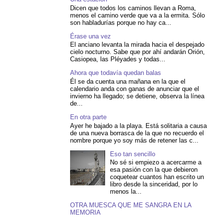
Dicen que todos los caminos llevan a Roma,
menos el camino verde que va a la ermita. Sólo
son habladurías porque no hay ca...
Érase una vez
El anciano levanta la mirada hacia el despejado
cielo nocturno. Sabe que por ahí andarán Orión,
Casiopea, las Pléyades y todas...
Ahora que todavía quedan balas
Él se da cuenta una mañana en la que el
calendario anda con ganas de anunciar que el
invierno ha llegado; se detiene, observa la línea
de...
En otra parte
Ayer he bajado a la playa. Está solitaria a causa
de una nueva borrasca de la que no recuerdo el
nombre porque yo soy más de retener las c...
Eso tan sencillo
No sé si empiezo a acercarme a
esa pasión con la que debieron
coquetear cuantos han escrito un
libro desde la sinceridad, por lo
menos la...
OTRA MUESCA QUE ME SANGRA EN LA
MEMORIA