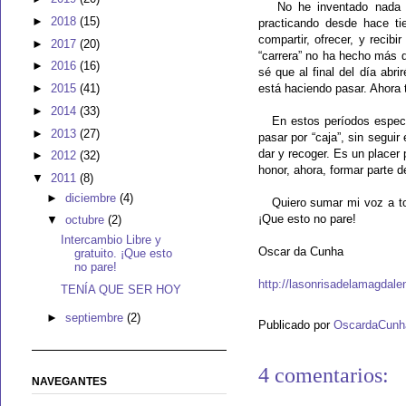
No he inventado nada 
►
2018
(15)
practicando desde hace ti
compartir, ofrecer, y recib
►
2017
(20)
“carrera” no ha hecho más q
►
2016
(16)
sé que al final del día ab
►
2015
(41)
está haciendo pasar. Ahora
►
2014
(33)
En estos períodos especi
►
2013
(27)
pasar por “caja”, sin segui
dar y recoger. Es un placer
►
2012
(32)
honor, ahora, formar parte de
▼
2011
(8)
►
diciembre
(4)
Quiero sumar mi voz a to
¡Que esto no pare!
▼
octubre
(2)
Intercambio Libre y
Oscar da Cunha
gratuito. ¡Que esto
no pare!
http://lasonrisadelamagdal
TENÍA QUE SER HOY
►
septiembre
(2)
Publicado por
OscardaCunh
4 comentarios:
NAVEGANTES