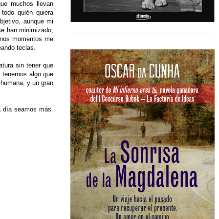
que muchos llevan
 todo quién quiera
objetivo, aunque mi
 se han minimizado;
buenos momentos me
ando teclas.
atura sin tener que
os tenemos algo que
a humana; y un gran
da día seamos más.