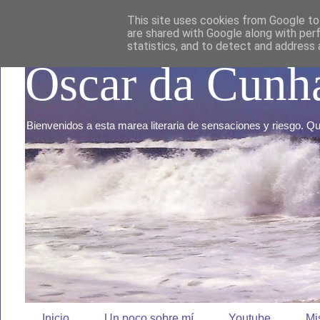
This site uses cookies from Google to 
are shared with Google along with per
statistics, and to detect and address 
Oscar da Cunh
Bienvenidos a esta marea literaria de sensaciones y riesgo. 
Inicio
Un poco sobre mí
Youtube
Mi