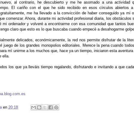
nuevo, al contrario, he descubierto y me he asomado a una actividad 
empo. El cariño con el que he sido recibido en esos círculos abiertos a
ir gratuitamente, me ha llevado a la convicción de haber conseguido ya mi 
ue comenzar. Ahora, durante mi actividad profesional diaria, los obstáculos
riré mi ordenador y volveré a encontrarme con esa comunidad que tantos 
 tengo claro que esto es lo que buscaba cuando empecé a desahogarme golpe
almente delicados, económicamente, la red nos permite disfrutar de la liter
r el juego de los grandes monopolios editoriales. Merece la pena cuando tod
 para mí unirme a los muchos que, hace ya un tiempo, iniciaron esta aventur
 ella.
dos los que ya lleváis tiempo regalando, disfrutando e invitando a que ca
ena.blog.com.es
a
en
20:18