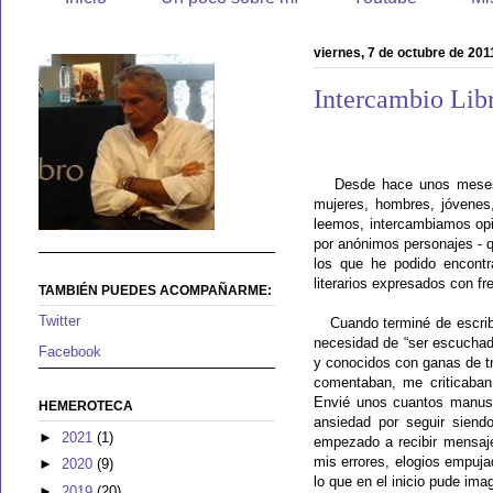
viernes, 7 de octubre de 201
Intercambio Libr
Desde hace unos mes
mujeres, hombres, jóvenes,
leemos, intercambiamos opi
por anónimos personajes - qu
los que he podido encontr
literarios expresados con fr
TAMBIÉN PUEDES ACOMPAÑARME:
Twitter
Cuando terminé de escribi
necesidad de “ser escuchado
Facebook
y conocidos con ganas de tr
comentaban, me criticaban
Envié unos cuantos manuscr
HEMEROTECA
ansiedad por seguir siend
►
2021
(1)
empezado a recibir mensaj
mis errores, elogios empuja
►
2020
(9)
lo que en el inicio pude imag
►
2019
(20)