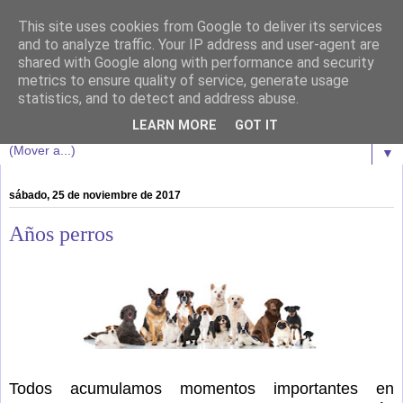
This site uses cookies from Google to deliver its services
Oscar da Cunha
and to analyze traffic. Your IP address and user-agent are
shared with Google along with performance and security
metrics to ensure quality of service, generate usage
Bienvenidos a esta marea literaria de sensaciones y riesgo.
statistics, and to detect and address abuse.
Que cada uno asuma las consecuencias.
LEARN MORE
GOT IT
▼
sábado, 25 de noviembre de 2017
Años perros
Todos acumulamos momentos importantes en