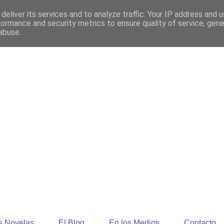
deliver its services and to analyze traffic. Your IP address and 
formance and security metrics to ensure quality of service, gen
abuse.
a
Que cada uno asuma las consecuencias.
s Novelas
El Blog
En los Medios
Contacto