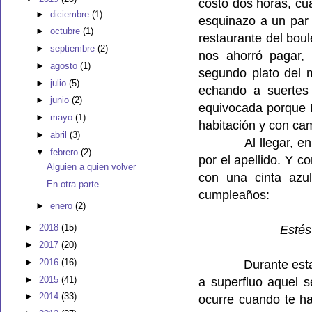
costó dos horas, cua
►
diciembre
(1)
esquinazo a un par 
►
octubre
(1)
restaurante del bou
►
septiembre
(2)
nos ahorró pagar, 
►
agosto
(1)
segundo plato del 
►
julio
(5)
echando a suertes
►
junio
(2)
equivocada porque M
►
mayo
(1)
habitación y con cam
►
abril
(3)
Al llegar, 
▼
febrero
(2)
por el apellido. Y 
Alguien a quien volver
con una cinta azu
En otra parte
cumpleaños:
►
enero
(2)
►
2018
(15)
Estés
►
2017
(20)
►
2016
(16)
Durante est
►
2015
(41)
a superfluo aquel 
►
2014
(33)
ocurre cuando te h