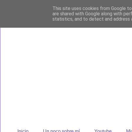
This site uses cookies from Google to 
are shared with Google along with per
statistics, and to detect and address 
Oscar da Cunh
Bienvenidos a esta marea literaria de sensaciones y riesgo. 
Inicio
Un poco sobre mí
Youtube
Mi