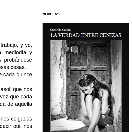
NOVELAS
rabajo, y yo,
a mediodía y
s probándose
 esas cosas.
te cada quince
gasoil que nos
 vez que cada
da de aquella
iones colgadas
decir oui, nos