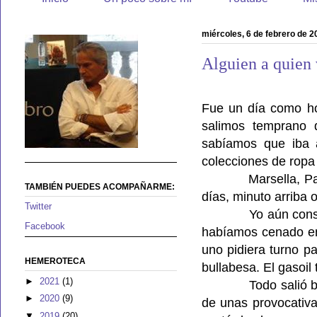
miércoles, 6 de febrero de 2
Alguien a quien 
Fue un día como ho
salimos temprano 
sabíamos que iba 
colecciones de ropa 
Marsella, P
TAMBIÉN PUEDES ACOMPAÑARME:
días, minuto arriba 
Twitter
Yo aún cons
Facebook
habíamos cenado en 
uno pidiera turno p
HEMEROTECA
bullabesa. El gasoil
►
2021
(1)
Todo salió 
►
2020
(9)
de unas provocativa
▼
2019
(20)