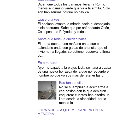
Dicen que todos los caminos llevan a Roma,
menos el camino verde que va a la ermita. Sólo
son habladurías porque no hay ca...
Érase una vez
El anciano levanta la mirada hacia el despejado
cielo nocturno. Sabe que por ahí andarán Orión,
Casiopea, las Pléyades y todas...
Ahora que todavía quedan balas
Él se da cuenta una mañana en la que el
calendario anda con ganas de anunciar que el
invierno ha llegado; se detiene, observa la línea
de...
En otra parte
Ayer he bajado a la playa. Está solitaria a causa
de una nueva borrasca de la que no recuerdo el
nombre porque yo soy más de retener las c...
Eso tan sencillo
No sé si empiezo a acercarme a
esa pasión con la que debieron
coquetear cuantos han escrito un
libro desde la sinceridad, por lo
menos la...
OTRA MUESCA QUE ME SANGRA EN LA
MEMORIA