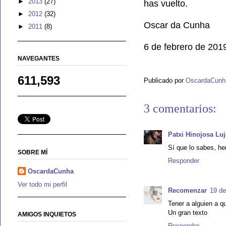
►
2013
(27)
has vuelto.
►
2012
(32)
Oscar da Cunha
►
2011
(8)
6 de febrero de 201
NAVEGANTES
611,593
Publicado por
OscardaCunh
3 comentarios:
Patxi Hinojosa Lu
Sí que lo sabes, he
SOBRE MÍ
Responder
OscardaCunha
Ver todo mi perfil
Recomenzar
19 de
Tener a alguien a q
Un gran texto
AMIGOS INQUIETOS
Responder