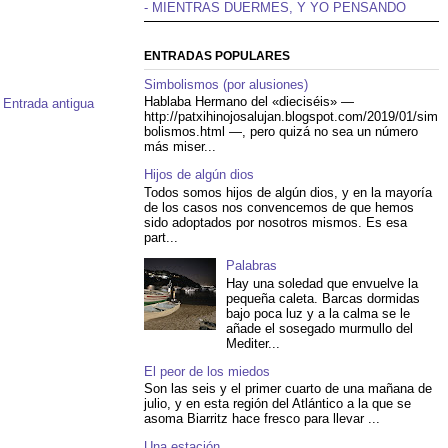
- MIENTRAS DUERMES, Y YO PENSANDO
ENTRADAS POPULARES
Simbolismos (por alusiones)
Hablaba Hermano del «dieciséis» —
Entrada antigua
http://patxihinojosalujan.blogspot.com/2019/01/sim
bolismos.html —, pero quizá no sea un número
más miser...
Hijos de algún dios
Todos somos hijos de algún dios, y en la mayoría
de los casos nos convencemos de que hemos
sido adoptados por nosotros mismos. Es esa
part...
Palabras
Hay una soledad que envuelve la
pequeña caleta. Barcas dormidas
bajo poca luz y a la calma se le
añade el sosegado murmullo del
Mediter...
El peor de los miedos
Son las seis y el primer cuarto de una mañana de
julio, y en esta región del Atlántico a la que se
asoma Biarritz hace fresco para llevar ...
Una estación