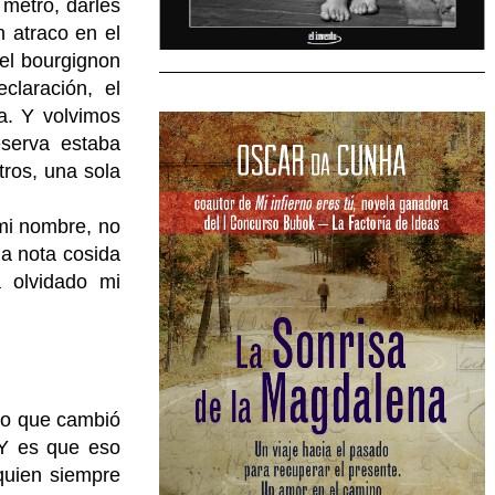
 metro, darles
n atraco en el
el bourgignon
claración, el
a. Y volvimos
serva estaba
ros, una sola
 mi nombre, no
na nota cosida
 olvidado mi
lo que cambió
 Y es que eso
quien siempre