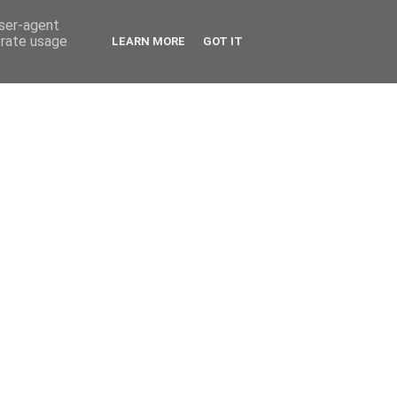
user-agent
erate usage
LEARN MORE
GOT IT