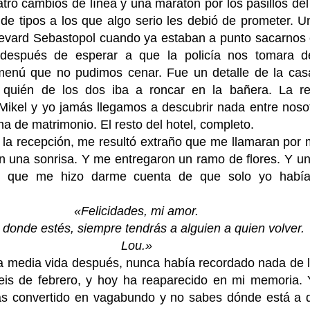
tro cambios de línea y una maratón por los pasillos del
de tipos a los que algo serio les debió de prometer. U
levard Sebastopol cuando ya estaban a punto sacarnos 
después de esperar a que la policía nos tomara de
menú que no pudimos cenar. Fue un detalle de la cas
 quién de los dos iba a roncar en la bañera. La re
ikel y yo jamás llegamos a descubrir nada entre nosot
a de matrimonio. El resto del hotel, completo.
en la recepción, me resultó extraño que me llamaran por
con una sonrisa. Y me entregaron un ramo de flores. Y u
l que me hizo darme cuenta de que solo yo había
«Felicidades, mi amor.
 donde estés, siempre tendrás a alguien a quien volver.
Lou.»
a media vida después, nunca había recordado nada de 
seis de febrero, y hoy ha reaparecido en mi memoria.
as convertido en vagabundo y no sabes dónde está a 